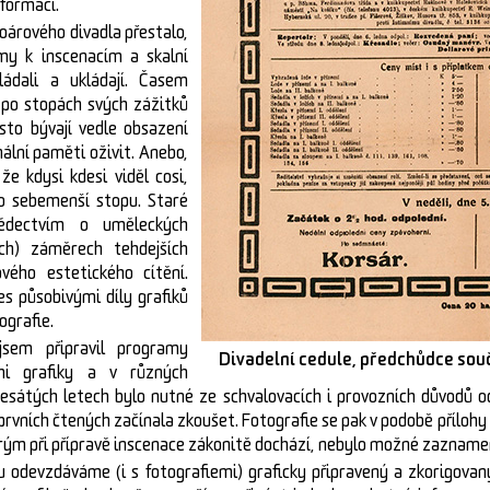
nformací.
oárového divadla přestalo,
my k inscenacím a skalní
ládali a ukládají. Časem
 po stopách svých zážitků
to bývají vedle obsazení
nální paměti oživit. Anebo,
že kdysi kdesi viděl cosi,
o sebemenší stopu. Staré
ědectvím o uměleckých
ých) záměrech tehdejších
ého estetického cítění.
s působivými díly grafiků
ografie.
jsem připravil programy
Divadelní cedule, předchůdce so
mi grafiky a v různých
sátých letech bylo nutné ze schvalovacích i provozních důvodů 
prvních čtených začínala zkoušet. Fotografie se pak v podobě přílohy
rým při přípravě inscenace zákonitě dochází, nebylo možné zazname
u odevzdáváme (i s fotografiemi) graficky připravený a zkorigova