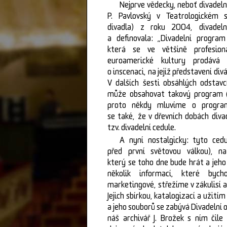
Nejprve vědecky, neboť divadeln
P. Pavlovský v Teatrologickém s
divadla) z roku 2004, divadel
a definovala: „Divadelní program
která se ve většině profesioná
euroamerické kultury prodává n
o inscenaci, na jejíž představení diváci
V dalších šesti obsáhlých odstavc
může obsahovat takový program 
proto někdy mluvíme o progra
se také, že v dřevních dobách div
tzv. divadelní cedule.
A nyní nostalgicky: tyto ced
před první světovou válkou), na
který se toho dne bude hrát a jeho
několik informací, které byc
marketingové, střežíme v zákulisí a 
Jejich sbírkou, katalogizací a užitím
a jeho souborů se zabývá Divadelní
náš archivář J. Brožek s ním čile 