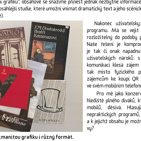
grafiku“, obsahově se snažíme přinést jednak nezbytné informace 
bsáhlejší studie, které umožní vnímat dramatický text a jeho scénick
).
Nakonec uživatelsky
programu. Má se vejít
rozložitelný do podoby
Naše řešení je kompr
je tak či onak napadn
uživatelských nároků: s
komunikaci klesá zájem 
tak místo fyzického p
zájemcům ke koupi QR 
ve svém mobilním telefon
Pro mě jako konzerv
hlediště plného diváků, k
mobilů, děsivá. Hlasu
nepraktických programů
a k jejichž obsahu je mož
vy?
manitou grafiku i různý formát.