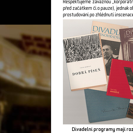
Respektujeme závaznou „korporátní 
před začátkem či o pauze), jednak o
prostudování po zhlédnutí inscenace
Divadelní programy mají roz