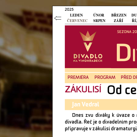
2025
LEDEN
ÚNOR
BŘEZEN
DU
ČERVENEC
SRPEN
ZÁŘÍ
ŘÍ
SEZONA 202
D
PREMIÉRA
PROGRAM
PŘED O
Od ce
ZÁKULISÍ
Jan Vedral
Dnes zvu diváky k úvaze o m
divadla. Řeč je o divadelním pr
připravuje v zákulisí dramaturgi