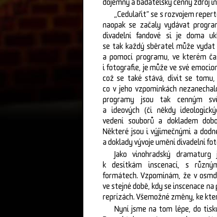
dojemný a badatelsky cenný zdroj i
„Cedulařit“ se s rozvojem repert
naopak se začaly vydávat progra
divadelní fandové si je doma uk
se tak každý sběratel může vydat
a pomocí programu, ve kterém čas
i fotografie, je může ve své emocio
což se také stává, divit se tomu, 
co v jeho vzpomínkách nezanechal
programy jsou tak cenným sv
a ideových (či někdy ideologick
vedení souborů a dokladem dobov
Některé jsou i výjimečnými a dodne
a doklady vývoje umění divadelní fot
Jako vinohradský dramaturg 
k desítkám inscenací, s různý
formátech. Vzpomínám, že v osmde
ve stejné době, kdy se inscenace na 
reprízách. Všemožné změny, ke kte
Nyní jsme na tom lépe, do tisk