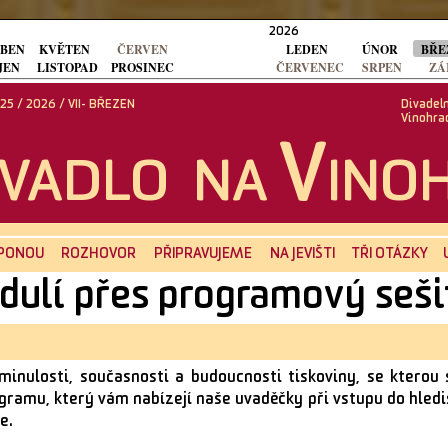
2026
BEN
KVĚTEN
ČERVEN
LEDEN
ÚNOR
BŘE
JEN
LISTOPAD
PROSINEC
ČERVENEC
SRPEN
ZÁ
5 / 2026 / VII- BŘEZEN
Divadeln
Vinohra
V
IVADLO NA
INO
PONOU
ROZHOVOR
PŘIPRAVUJEME
NA JEVIŠTI
TŘI OTÁZKY
dulí přes programový seši
inulosti, současnosti a budoucnosti tiskoviny, se kterou 
ogramu, který vám nabízejí naše uvaděčky při vstupu do hlediš
e.