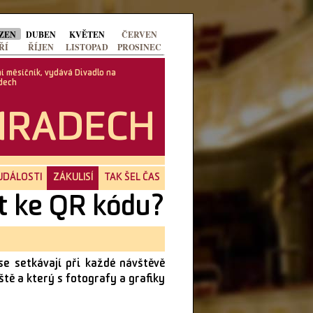
ZEN
DUBEN
KVĚTEN
ČERVEN
ŘÍ
ŘÍJEN
LISTOPAD
PROSINEC
í měsíčník, vydává Divadlo na
dech
HRADECH
UDÁLOSTI
ZÁKULISÍ
TAK ŠEL ČAS
t ke QR kódu?
se setkávají při každé návštěvě
tě a který s fotografy a grafiky