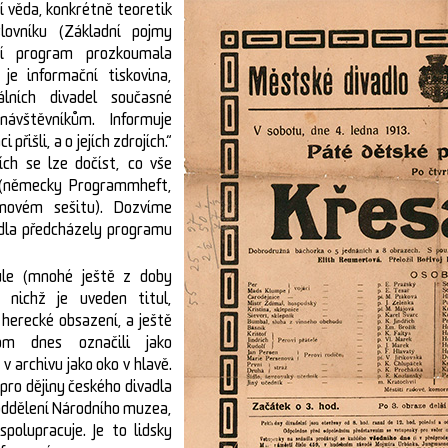
í věda, konkrétně teoretik
lovníku (Základní pojmy
ní program prozkoumala
 je informační tiskovina,
lních divadel současné
ávštěvníkům. Informuje
 přišli, a o jejích zdrojích.“
ích se lze dočíst, co vše
(německy Programmheft,
movém sešitu). Dozvíme
adla předcházely programu
ule (mnohé ještě z doby
 nichž je uveden titul,
 herecké obsazení, a ještě
hom dnes označili jako
v archivu jako oko v hlavě.
 pro dějiny českého divadla
 oddělení Národního muzea,
spolupracuje. Je to lidsky