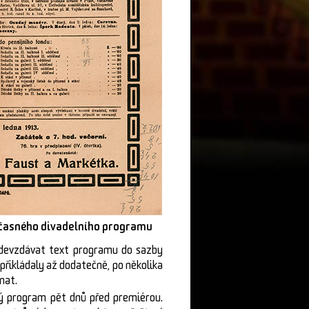
učasného divadelního programu
odevzdávat text programu do sazby
 přikládaly až dodatečně, po několika
nat.
ný program pět dnů před premiérou.