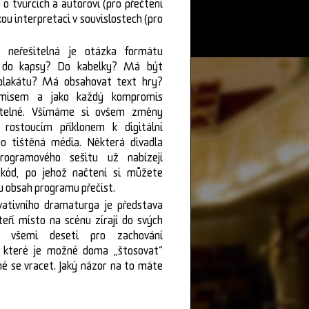
o tvůrcích a autorovi (pro přečtení
ou interpretaci v souvislostech (pro
: neřešitelná je otázka formátu
 do kapsy? Do kabelky? Má být
 plakátu? Má obsahovat text hry?
omisem a jako každý kompromis
utelné. Všímáme si ovšem změny
 rostoucím příklonem k digitální
o tištěná média. Některá divadla
rogramového sešitu už nabízejí
kód, po jehož načtení si můžete
u obsah programu přečíst.
ativního dramaturga je představa
teří místo na scénu zírají do svých
ji všemi deseti pro zachování
, které je možné doma „štosovat“
né se vracet. Jaký názor na to máte