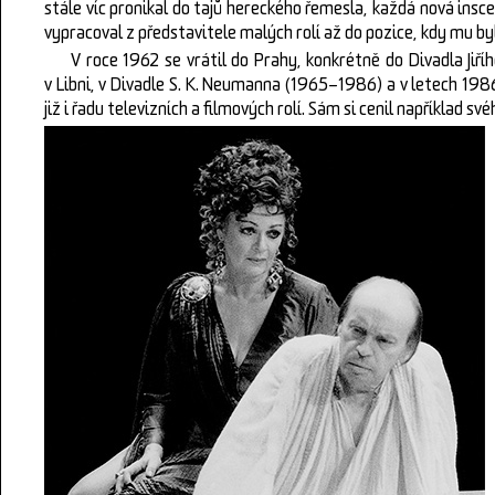
stále víc pronikal do tajů hereckého řemesla, každá nová insc
vypracoval z představitele malých rolí až do pozice, kdy mu by
V roce 1962 se vrátil do Prahy, konkrétně do Divadla Jiří
v Libni, v Divadle S. K. Neumanna (1965–1986) a v letech 1
již i řadu televizních a filmových rolí. Sám si cenil například 