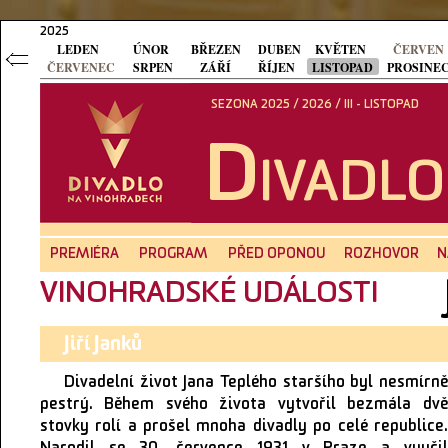
2025
LEDEN
ÚNOR
BŘEZEN
DUBEN
KVĚTEN
ČERVEN
ČERVENEC
SRPEN
ZÁŘÍ
ŘÍJEN
LISTOPAD
PROSINE
SEZONA 2025 / 2026 / III - LISTOPAD
D
IVADL
PREMIÉRA
PROGRAM
PŘED OPONOU
ROZHOVOR
N
VINOHRADSKÉ UDÁLOSTI
Jiří Janků
Divadelní život Jana Teplého staršího byl nesmírně
pestrý. Během svého života vytvořil bezmála dvě
stovky rolí a prošel mnoha divadly po celé republice.