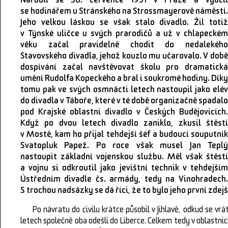
Narodil se 30. července 1931 v Praze a vyučil
se hodinářem u Stránského na Strossmayerově náměstí.
Jeho velkou láskou se však stalo divadlo. Žil totiž
v Týnské uličce u svých prarodičů a už v chlapeckém
věku začal pravidelně chodit do nedalekého
Stavovského divadla, jehož kouzlo mu učarovalo. V době
dospívání začal navštěvovat školu pro dramatická
umění Rudolfa Kopeckého a bral i soukromé hodiny. Díky
tomu pak ve svých osmnácti letech nastoupil jako elév
do divadla v Táboře, které v té době organizačně spadalo
pod Krajské oblastní divadlo v Českých Budějovicích.
Když po dvou letech divadlo zaniklo, zkusil štěstí
v Mostě, kam ho přijal tehdejší šéf a budoucí souputník
Svatopluk Papež. Po roce však musel Jan Teplý
nastoupit základní vojenskou službu. Měl však štěstí
a vojnu si odkroutil jako jevištní technik v tehdejším
Ústředním divadle čs. armády, tedy na Vinohradech.
S trochou nadsázky se dá říci, že to bylo jeho první zde
Po návratu do civilu krátce působil v Jihlavě, odkud se vr
letech společně oba odešli do Liberce. Celkem tedy v oblastních