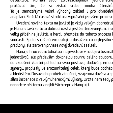
detektivce. Román svou životaschopnost jednoznačn
prokázal tím, že si získal srdce mnoha čtenářů
To je samozřejmě velmi výhodný základ i pro divadeln
adaptaci. Složitá časová struktura vyprávění je ovšem pro in
Uvedení nového textu na jeviště je vždy velkým dobrodru
je Hana, stává se toto dobrodružství ještě intenzivnějším. In
velký příběh na jeviště, a herci, přestože do tohoto procesu 
součástí. Spolu s režisérem usilují o dosažení co nejlepšího
předlohy, ale zároveň přinese nový divadelní zážitek.
Hana je hrou velmi lidnatou, na jevišti se v ní objeví bezm
jednotlivců, ale především dokonalou souhru celého souboru.
do zkoušení vlastní pohled na svou postavu, dodává jí emoce 
synergii propletly ve srozumitelný celek, který bude podněc
a hledištěm. Dosavadní průběh zkoušení, vzájemná důvěra a spol
silná inscenace s velkými hereckými výkony. Držte nám tedy pal
nenechte některou z nejbližších repríz Hany ujít.