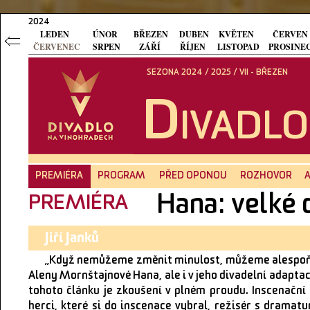
2024
LEDEN
ÚNOR
BŘEZEN
DUBEN
KVĚTEN
ČERVEN
ČERVENEC
SRPEN
ZÁŘÍ
ŘÍJEN
LISTOPAD
PROSINE
SEZONA 2024 / 2025 / VII - BŘEZEN
D
IVADL
PREMIÉRA
PROGRAM
PŘED OPONOU
ROZHOVOR
Hana: velké 
PREMIÉRA
Jiří Janků
„Když nemůžeme změnit minulost, můžeme alespoň p
Aleny Mornštajnové Hana, ale i v jeho divadelní adaptac
tohoto článku je zkoušení v plném proudu. Inscenačn
herci, které si do inscenace vybral, režisér s dramat