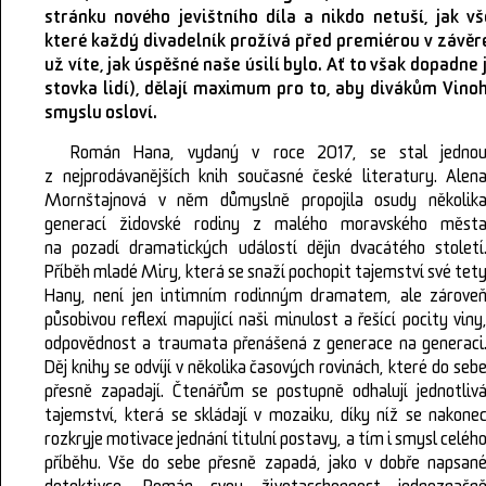
stránku nového jevištního díla a nikdo netuší, jak 
které každý divadelník prožívá před premiérou v závěr
už víte, jak úspěšné naše úsilí bylo. Ať to však dopadne j
stovka lidí), dělají maximum pro to, aby divákům Vinoh
smyslu osloví.
Román Hana, vydaný v roce 2017, se stal jedno
z nejprodávanějších knih současné české literatury. Alen
Mornštajnová v něm důmyslně propojila osudy několik
generací židovské rodiny z malého moravského měst
na pozadí dramatických událostí dějin dvacátého století
Příběh mladé Miry, která se snaží pochopit tajemství své tet
Hany, není jen intimním rodinným dramatem, ale zárove
působivou reflexí mapující naši minulost a řešící pocity viny
odpovědnost a traumata přenášená z generace na generaci
Děj knihy se odvíjí v několika časových rovinách, které do seb
přesně zapadají. Čtenářům se postupně odhalují jednotliv
tajemství, která se skládají v mozaiku, díky níž se nakone
rozkryje motivace jednání titulní postavy, a tím i smysl celéh
příběhu. Vše do sebe přesně zapadá, jako v dobře napsan