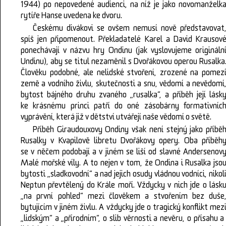
1944) po nepovedené audienci, na níž je jako novomanželk
rytíře Hanse uvedena ke dvoru.
Českému divákovi se ovšem nemusí nově představovat
spíš jen připomenout. Překladatelé Karel a David Krausov
ponechávají v názvu hry Ondinu (jak vyslovujeme origináln
Undinu), aby se titul nezaměnil s Dvořákovou operou Rusalka
Člověku podobné, ale nelidské stvoření, zrozené na pomez
země a vodního živlu, skutečnosti a snu, vědomí a nevědomí
bytost bájného druhu zvaného „rusalka“, a příběh její lásk
ke krásnému princi patří do oné zásobárny formativníc
vyprávění, která již v dětství utvářejí naše vědomí o světě.
Příběh Giraudouxovy Ondiny však není stejný jako příbě
Rusalky v Kvapilově libretu Dvořákovy opery. Oba příběh
se v něčem podobají a v jiném se liší od slavné Andersenov
Malé mořské víly. A to nejen v tom, že Ondina i Rusalka jso
bytosti „sladkovodní“ a nad jejich osudy vládnou vodníci, nikol
Neptun převtělený do Krále moří. Vždycky v nich jde o lásk
„na první pohled“ mezi člověkem a stvořením bez duše
bytujícím v jiném živlu. A vždycky jde o tragický konflikt mez
„lidským“ a „přírodním“, o slib věrnosti a nevěru, o přísahu a