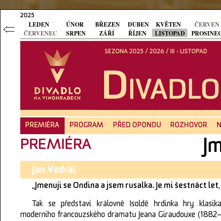
2025
LEDEN
ÚNOR
BŘEZEN
DUBEN
KVĚTEN
ČERVEN
ČERVENEC
SRPEN
ZÁŘÍ
ŘÍJEN
LISTOPAD
PROSINE
SEZONA 2025 / 2026 / III - LISTOPAD
D
IVADL
PREMIÉRA
PROGRAM
PŘED OPONOU
ROZHOVOR
N
Jm
PREMIÉRA
Jan Vedral
„Jmenuji se Ondina a jsem rusalka. Je mi šestnáct let
Tak se představí královně Isoldě hrdinka hry klasik
moderního francouzského dramatu Jeana Giraudouxe (1882