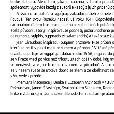
lidské slabosti. Ale o tom, jaká je hlubinná, v tomto přípa
společnost, vypovídá každý z autorů a každý z jejich příběhů p
A všichni tři autoři si vypůjčují základní příběh z umě
Fouqué. Ten svou Rusalku napsal už roku 1811. Odpovíd
racionálním řádem klasicismu, ale na rozdíl od jiných pohád
zcela původní „story“. Inspiroval se podněty pozoruhodného p
de nymphis, sylphis, pygmaeis et salamandris) a také stále ži
Jean Giraudoux inspiraci Fouquém přiznává. Píše příběh o 
který se ocitl v pasti mezi rozumem a přírodou“. V těsně př
divadla doputuje ve vypjatých dobách roku 1968, nejprve do p
se v Praze vrací po více než třiceti letech opět v době, kdy 
se nenávisti a v „pasti mezi rozumem a přírodou“. A pr
že v našem světě se utkává dobro se zlem a že obelhávat sám
vždy vede k prohře.
Premiéra inscenace J. Deáka s Elizabeth McIntosh v titu
Režnarovou, Janem Šťastným, Svatoplukem Skopalem, Regino
Erikem Zabruckým, Dominickem Benediktem a dalšími je pláno